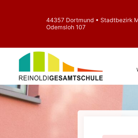
Zum
Inhalt
springen
44357 Dortmund • Stadtbezirk 
Odemsloh 107