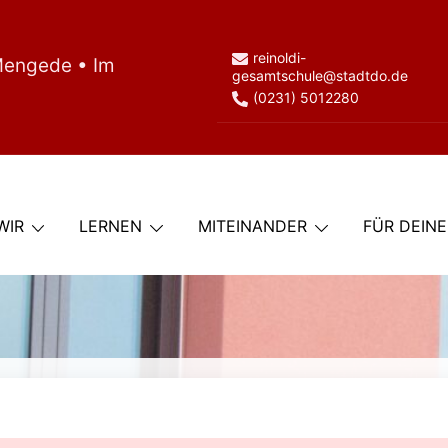
reinoldi-
Mengede • Im
gesamtschule@stadtdo.de
(0231) 5012280
WIR
LERNEN
MITEINANDER
FÜR DEIN