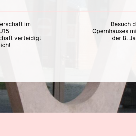
gsnavigation
erschaft im
Besuch 
 U15-
Opernhauses m
haft verteidigt
der 8. J
eich!