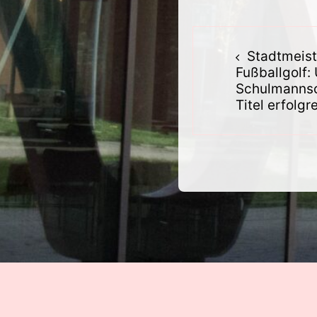
Beitra
Stadtmeist
Fußballgolf:
Schulmannsc
Titel erfolgr